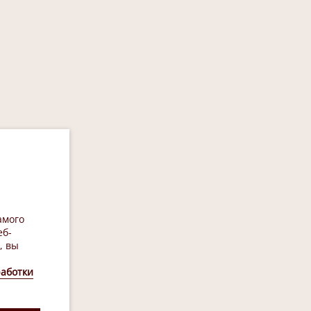
амого
еб-
, вы
аботки