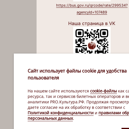
https://bus.gov.ru/qrcode/rate/299534?
agencyId=107489
Наша страница в VK
https://vk.com/tuz_xa
Сайт использует файлы cookie для удобства
пользователя
Наш канал в Макс
На нашем сайте используются
cookie-файлы
как с
ресурса, так и сервисов билетных операторов и в
аналитики PRO.Культура.РФ. Продолжая просмотр
даете согласие на их обработку в соответствии с
Политикой конфиденциальности
и
правилами обр
персональных данных
.
https://max.ru/id2721140801_gos