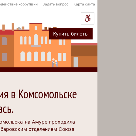
одействие коррупции
Задать вопрос
Карта сайта
Купить билеты
ия в Комсомольске
сь.
мсомольска-на Амуре проходила
абаровским отделением Союза