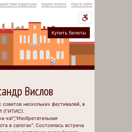
одействие коррупции
Задать вопрос
Карта сайта
Купить билеты
ксандр Вислов
х советов нескольких фестивалей, в
И (ГИТИС).
ха-ха!","Изобретательная
Кота в сапогах". Состоялась встреча