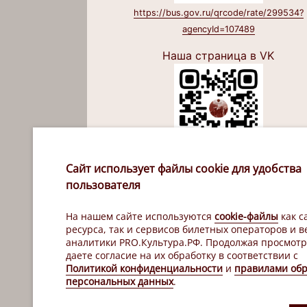
https://bus.gov.ru/qrcode/rate/299534?
agencyId=107489
Наша страница в VK
https://vk.com/tuz_xa
Сайт использует файлы cookie для удобства
пользователя
Наш канал в Макс
На нашем сайте используются
cookie-файлы
как с
ресурса, так и сервисов билетных операторов и в
аналитики PRO.Культура.РФ. Продолжая просмотр
даете согласие на их обработку в соответствии с
Политикой конфиденциальности
и
правилами обр
персональных данных
.
https://max.ru/id2721140801_gos