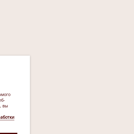
амого
еб-
, вы
аботки