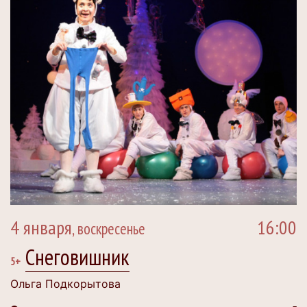
4 января
16:00
, воскресенье
Снеговишник
5+
Ольга Подкорытова