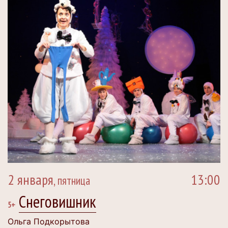
2 января
13:00
, пятница
Снеговишник
5+
Ольга Подкорытова