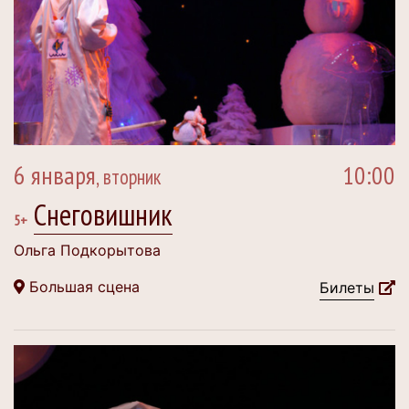
6 января
10:00
, вторник
Снеговишник
5+
Ольга Подкорытова
Большая сцена
Билеты