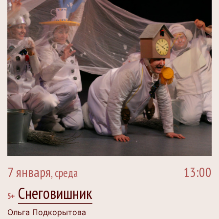
7 января
13:00
, среда
Снеговишник
5+
Ольга Подкорытова