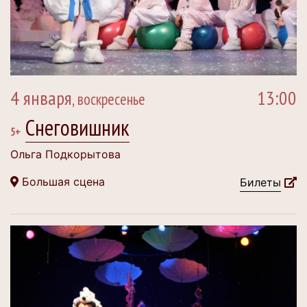
4 января
13:00
, воскресенье
Снеговишник
5+
Ольга Подкорытова
Большая сцена
Билеты