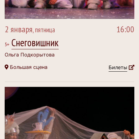
2 января
16:00
, пятница
Снеговишник
5+
Ольга Подкорытова
Большая сцена
Билеты