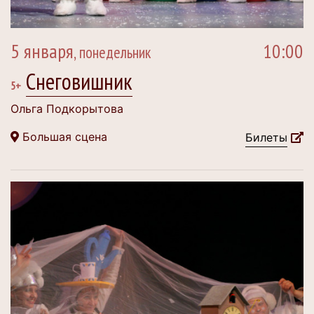
5 января
10:00
, понедельник
Снеговишник
5+
Ольга Подкорытова
Большая сцена
Билеты