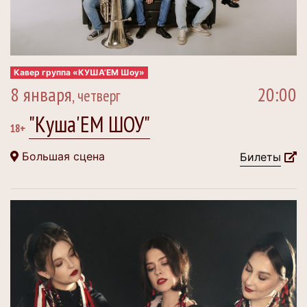
Кавер группа «КУША’ЕМ Шоу»
8 января
20:00
, четверг
"Куша'ЕМ ШОУ"
18+
Большая сцена
Билеты