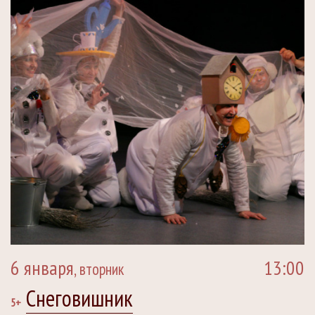
6 января
13:00
, вторник
Снеговишник
5+