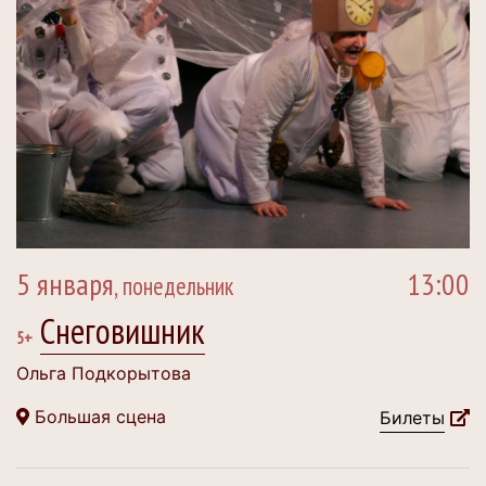
5 января
13:00
, понедельник
Снеговишник
5+
Ольга Подкорытова
Большая сцена
Билеты