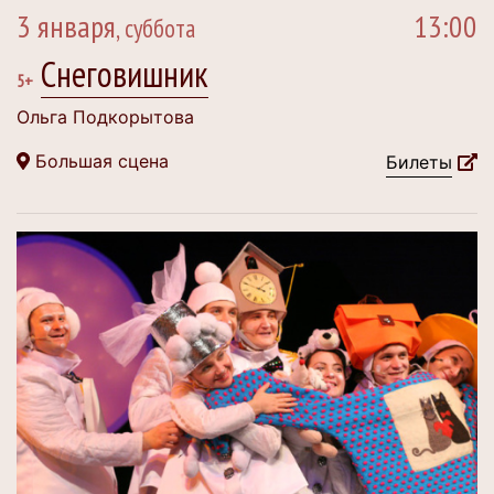
3 января
13:00
, суббота
Снеговишник
5+
Ольга Подкорытова
Большая сцена
Билеты