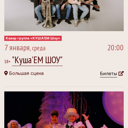
Кавер группа «КУША’ЕМ Шоу»
7 января
20:00
, среда
"Куша'ЕМ ШОУ"
18+
Большая сцена
Билеты