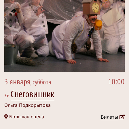
3 января
10:00
, суббота
Снеговишник
5+
Ольга Подкорытова
Большая сцена
Билеты