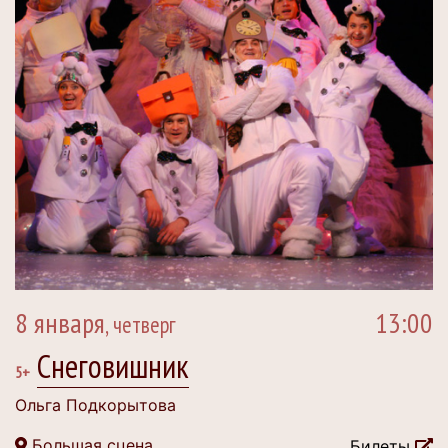
8 января
13:00
, четверг
Снеговишник
5+
Ольга Подкорытова
Большая сцена
Билеты