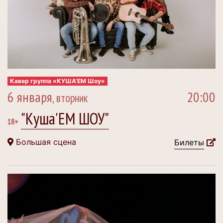
Кавер группа «КУША’ЕМ Шоу»
6 января
20:00
, вторник
"Куша'ЕМ ШОУ"
18+
Большая сцена
Билеты