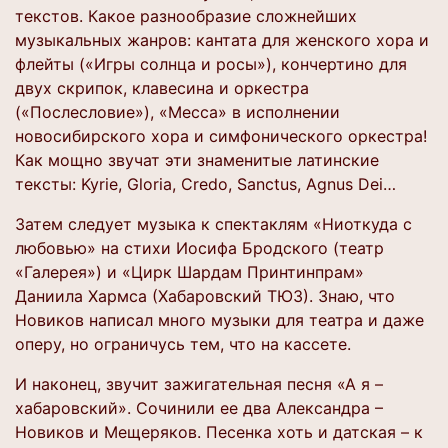
текстов. Какое разнообразие сложнейших
музыкальных жанров: кантата для женского хора и
флейты («Игры солнца и росы»), кончертино для
двух скрипок, клавесина и оркестра
(«Послесловие»), «Месса» в исполнении
новосибирского хора и симфонического оркестра!
Как мощно звучат эти знаменитые латинские
тексты: Kyrie, Gloria, Credo, Sanctus, Agnus Dei…
Затем следует музыка к спектаклям «Ниоткуда с
любовью» на стихи Иосифа Бродского (театр
«Галерея») и «Цирк Шардам Принтинпрам»
Даниила Хармса (Хабаровский ТЮЗ). Знаю, что
Новиков написал много музыки для театра и даже
оперу, но ограничусь тем, что на кассете.
И наконец, звучит зажигательная песня «А я –
хабаровский». Сочинили ее два Александра –
Новиков и Мещеряков. Песенка хоть и датская – к