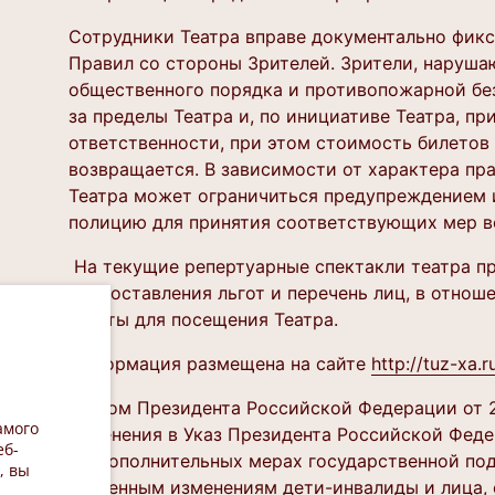
Сотрудники Театра вправе документально фик
Правил со стороны Зрителей. Зрители, наруша
общественного порядка и противопожарной бе
за пределы Театра и, по инициативе Театра, п
ответственности, при этом стоимость билетов
возвращается. В зависимости от характера п
Театра может ограничиться предупреждением 
полицию для принятия соответствующих мер в
На текущие репертуарные спектакли театра п
предоставления льгот и перечень лиц, в отно
льготы для посещения Театра.
Информация размещена на сайте
http://tuz-xa.r
Указом Президента Российской Федерации от 
амого
изменения в Указ Президента Российской Федер
еб-
«О дополнительных мерах государственной по
, вы
внесенным изменениям дети-инвалиды и лица,