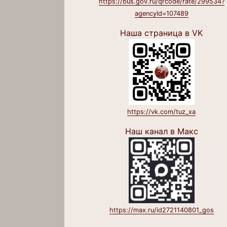
https://bus.gov.ru/qrcode/rate/299534?
agencyId=107489
Наша страница в VK
https://vk.com/tuz_xa
Наш канал в Макс
https://max.ru/id2721140801_gos