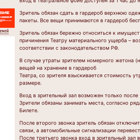
Вход в театральное фойе доступен за 1 час до 
Зритель обязан сдать в гардероб верхнюю оде
пакеты. Все вещи принимаются в гардероб бесп
семей
Зритель обязан бережно относиться к имуществ
причинения Театру материального ущерба – воз
соответствии с законодательством РФ.
В случае утраты зрителем номерного жетона (
вещей на хранение в гардероб
Театра, со зрителя взыскивается стоимость у
размере.
Вход в зрительный зал возможен только после 
Зрители обязаны занимать места, согласно ряд
Билете.
После второго звонка зритель обязан отключи
связи, а автомобильные сигнализации перевес
После третьего звонка вход в зрительный зал 