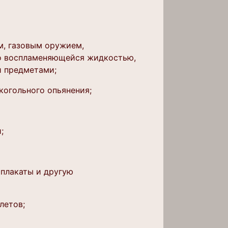
м, газовым оружием,
ко воспламеняющейся жидкостью,
 предметами;
когольного опьянения;
;
 плакаты и другую
летов;