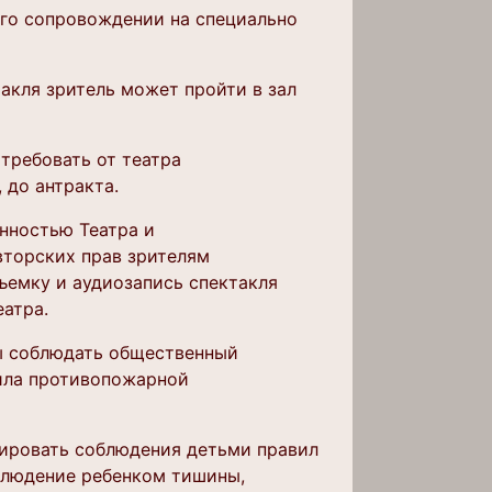
его сопровождении на специально
акля зритель может пройти в зал
 требовать от театра
 до антракта.
нностью Театра и
вторских прав зрителям
ъемку и аудиозапись спектакля
атра.
ны соблюдать общественный
вила противопожарной
ировать соблюдения детьми правил
облюдение ребенком тишины,