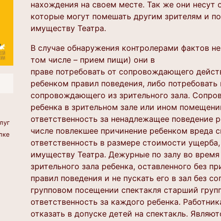
нахождения на своем месте. Так же они несут 
которые могут помешать другим зрителям и п
имуществу Театра.
В случае обнаружения контролерами фактов не
том числе – прием пищи) они в
праве потребовать от сопровождающего дейст
ребенком правил поведения, либо потребовать
сопровождающего из зрительного зала. Сопро
ребенка в зрительном зале или ином помещении
ответственность за ненадлежащее поведение ре
луг
числе повлекшее причинение ребенком вреда с
лке
ответственность в размере стоимости ущерба,
имуществу Театра. Дежурные по залу во время
зрительного зала ребенка, оставленного без п
правил поведения и не пускать его в зал без 
групповом посещении спектакля старший груп
ответственность за каждого ребенка. Работни
отказать в допуске детей на спектакль. Являю